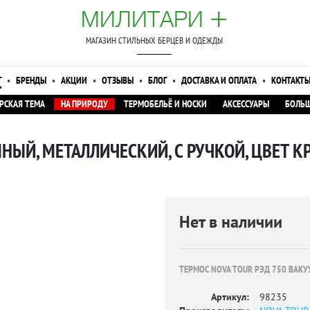
+
МИЛИТАРИ
МАГАЗИН СТИЛЬНЫХ БЕРЦЕВ И ОДЕЖДЫ
Г
•
БРЕНДЫ
•
АКЦИИ
•
ОТЗЫВЫ
•
БЛОГ
•
ДОСТАВКА И ОПЛАТА
•
КОНТАКТ
РСКАЯ ТЕМА
НА ПРИРОДУ
ТЕРМОБЕЛЬЁ И НОСКИ
АКСЕССУАРЫ
БОЛЬШ
НЫЙ, МЕТАЛЛИЧЕСКИЙ, С РУЧКОЙ, ЦВЕТ К
Нет в наличии
ТЕРМОС NOVA TOUR РЭД 750 ВАКУ
Артикул:
98235