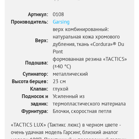
Артикул:
0108
Производитель:
Garsing
верх комбинированный:
натуральная кожа хромового
Верх:
дубления, ткань «Cordura»® Du
Pont
формованная резина «TACTICS»
Подошва:
(±40 °C)
Супинатор:
металлический
Высота берцев:
23 см
Клапан:
глухой
Подносок и
Усиленный из
задник:
термопластического материала
Фурнитура:
Блочки, скоростная петля
«TACTICS LUХ» (Тактикс люкс) в черном цвете -
очень удачная модель Гарсинг, близкий аналог