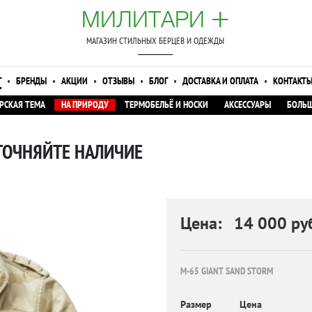
+
МИЛИТАРИ
МАГАЗИН СТИЛЬНЫХ БЕРЦЕВ И ОДЕЖДЫ
Г
•
БРЕНДЫ
•
АКЦИИ
•
ОТЗЫВЫ
•
БЛОГ
•
ДОСТАВКА И ОПЛАТА
•
КОНТАКТ
РСКАЯ ТЕМА
НА ПРИРОДУ
ТЕРМОБЕЛЬЁ И НОСКИ
АКСЕССУАРЫ
БОЛЬШ
УТОЧНЯЙТЕ НАЛИЧИЕ
Цена: 14 000 руб
M-65 GIANT SAND STORM
Размер
Цена