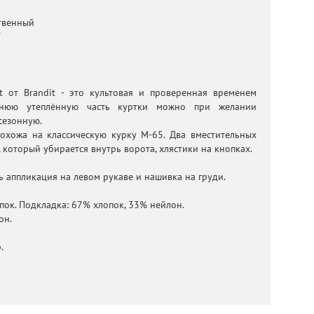
твенный
T
t от Brandit - это культовая и проверенная временем
еннюю утеплённую часть куртки можно при желании
сезонную.
охожа на классическую курку М-65. Два вместительных
 который убирается внутрь ворота, хлястики на кнопках.
ь аппликация на левом рукаве и нашивка на груди.
ок. Подкладка: 67% хлопок, 33% нейлон.
он.
.