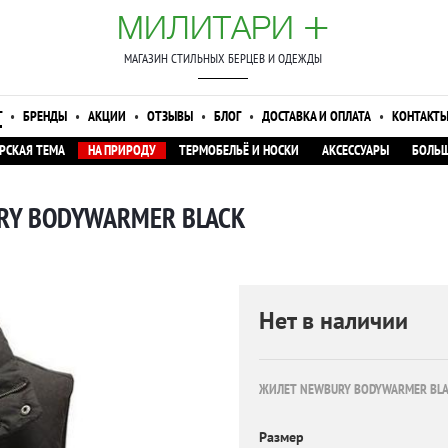
+
МИЛИТАРИ
МАГАЗИН СТИЛЬНЫХ БЕРЦЕВ И ОДЕЖДЫ
Г
•
БРЕНДЫ
•
АКЦИИ
•
ОТЗЫВЫ
•
БЛОГ
•
ДОСТАВКА И ОПЛАТА
•
КОНТАКТ
РСКАЯ ТЕМА
НА ПРИРОДУ
ТЕРМОБЕЛЬЁ И НОСКИ
АКСЕССУАРЫ
БОЛЬШ
URY BODYWARMER BLACK
Нет в наличии
ЖИЛЕТ NEWBURY BODYWARMER BL
Размер