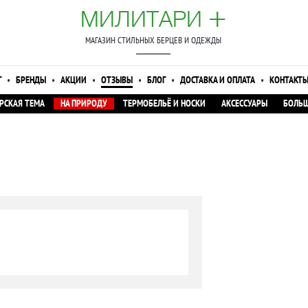
+
МИЛИТАРИ
МАГАЗИН СТИЛЬНЫХ БЕРЦЕВ И ОДЕЖДЫ
Г
•
БРЕНДЫ
•
АКЦИИ
•
ОТЗЫВЫ
•
БЛОГ
•
ДОСТАВКА И ОПЛАТА
•
КОНТАКТ
РСКАЯ ТЕМА
НА ПРИРОДУ
ТЕРМОБЕЛЬЁ И НОСКИ
АКСЕССУАРЫ
БОЛЬШ